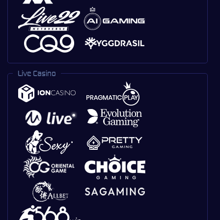
Live Casino