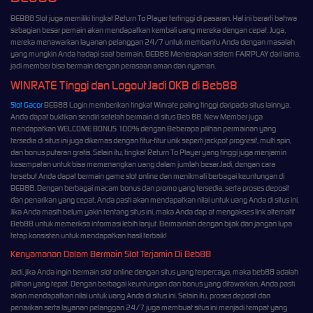
BEB88 Slot juga memiliki tingkat Return To Player tertinggi di pasaran. Hal ini berarti bahwa
sebagian besar pemain akan mendapatkan kembali uang mereka dengan cepat. Juga,
mereka menawarkan layanan pelanggan 24/7 untuk membantu Anda dengan masalah
yang mungkin Anda hadapi saat bermain. BEB88 Menerapkan sistem FAIRPLAY dari lama,
jadi member bisa bermain dengan perasaan aman dan nyaman.
WINRATE Tinggi dan Logout Jadi OKB di Beb88
Slot Gacor
BEB88 Login memberikan tingkat Winrate paling tinggi daripada situs lainnya.
Anda dapat buktikan sendiri setelah bermain di situs Beb 88. New Member juga
mendapatkan WELCOME BONUS 100% dengan Beberapa pilihan permainan yang
tersedia di situs ini juga dikemas dengan fitur-fitur unik seperti jackpot progresif, multi spin,
dan bonus putaran gratis. Selain itu, tingkat Return To Player yang tinggi juga menjamin
kesempatan untuk bisa memenangkan uang dalam jumlah besar.Jadi, dengan cara
tersebut Anda dapat bermain game slot online dan menikmati berbagai keuntungan di
BEB88. Dengan berbagai macam bonus dan promo yang tersedia, serta proses deposit
dan penarikan yang cepat, Anda pasti akan mendapatkan nilai untuk uang Anda di situs ini.
Jika Anda masih belum yakin tentang situs ini, maka Anda dap at mengakses link alternatif
Beb88 untuk memeriksa informasi lebih lanjut. Bermainlah dengan bijak dan jangan lupa
tetap konsisten untuk mendapatkan hasil terbaik!
Kenyamanan Dalam Bermain Slot Terjamin Di Beb88
Jadi, jika Anda ingin bermain slot online dengan situs yang terpercaya, maka beb88 adalah
pilihan yang tepat. Dengan berbagai keuntungan dan bonus yang ditawarkan, Anda pasti
akan mendapatkan nilai untuk uang Anda di situs ini. Selain itu, proses deposit dan
penarikan serta layanan pelanggan 24/7 juga membuat situs ini menjadi tempat yang