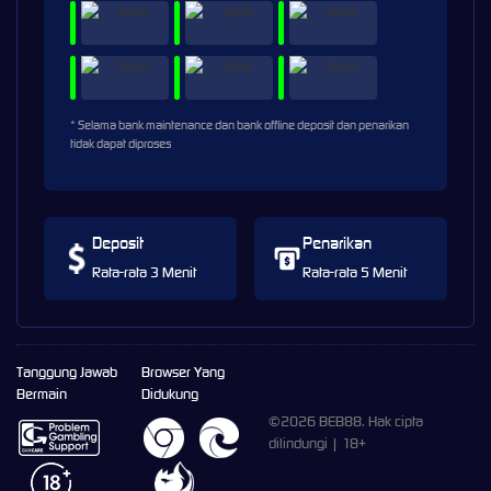
* Selama bank maintenance dan bank offline deposit dan penarikan
tidak dapat diproses
Deposit
Penarikan
Rata-rata 3 Menit
Rata-rata 5 Menit
Tanggung Jawab
Browser Yang
Bermain
Didukung
©2026 BEB88. Hak cipta
dilindungi | 18+