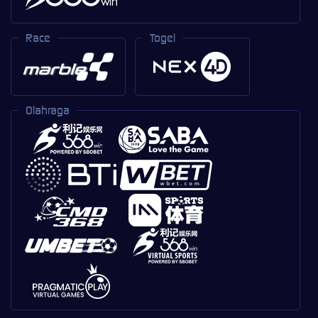
Race
Togel
Olahraga