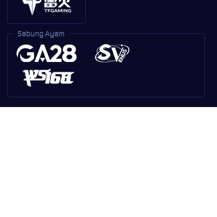
Sabung Ayam