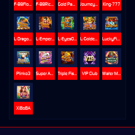
F-88Flower(H5)
F-88Riches(H5)
Gold Panda(H5)
JourneyToTheWest
King-777
L-DragonRiches
L-EmperorTreasure
L-EyesOfFortune
L-GoldenToad
LuckyFish
Plinko3
Super Ace+
Triple Fish(H5)
VIP Club
Water Margin(H5)
XiBoBA