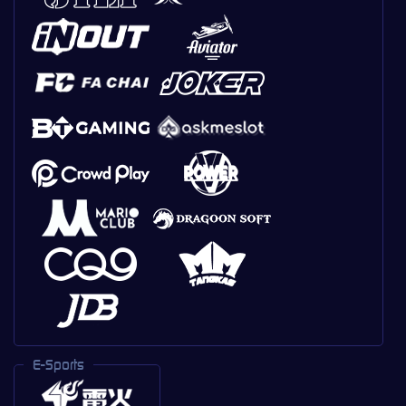
E-Sports