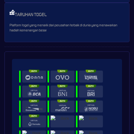
TARUHAN TOGEL
Platform togel yang menarik dari perusahan terbaik di dunia yang menawarkan
hadiah kemenangan besar