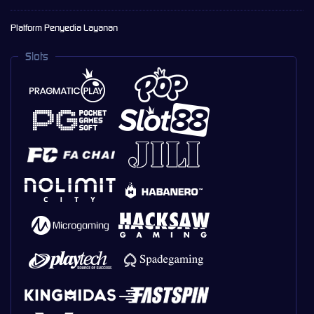
Platform Penyedia Layanan
Slots