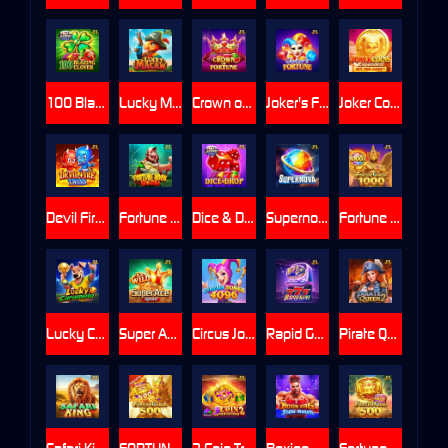
100 Blazing Clover
Lucky Macaw
Crown of Fortune
Joker's Fortune
Joker Coins Expanded
Devil Fire Twins
Fortune Hook Boom
Dice & Drop
Supernova
Fortune Garuda 1000
Lucky Caramelo
Super Ace SPEED
Circus Joker 4096
Rapid Gems 777
Pirate Queen 2