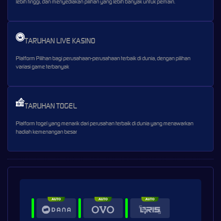
lebih tinggi, dan menyediakan pilihan yang lebih banyak untuk pemain.
TARUHAN LIVE KASINO
Platform Pilihan bagi perusahaan-perusahaan terbaik di dunia, dengan pilihan
variasi game terbanyak
TARUHAN TOGEL
Platform togel yang menarik dari perusahan terbaik di dunia yang menawarkan
hadiah kemenangan besar