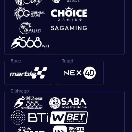
Race
Togel
Olahraga