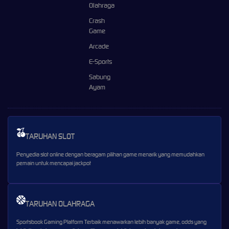
Olahraga
Crash
Game
Arcade
E-Sports
Sabung
Ayam
TARUHAN SLOT
Penyedia slot online dengan beragam pilihan game menarik yang memudahkan
pemain untuk mencapai jackpot
TARUHAN OLAHRAGA
Sportsbook Gaming Platform Terbaik menawarkan lebih banyak game, odds yang