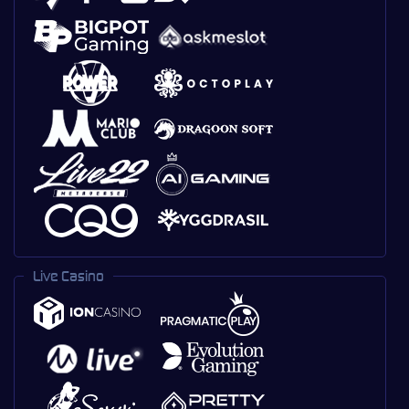
Live Casino