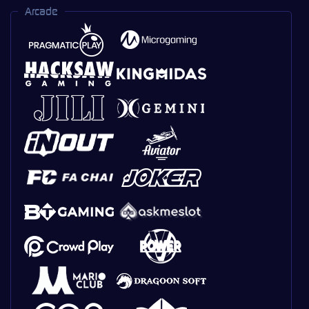
Arcade