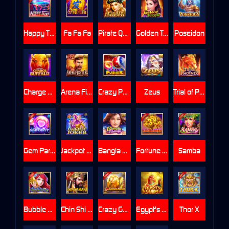
Happy Taxi
Fa Fa Fa
Pirate Queen
Golden Temple
Poseidon
Charge Buffalo Ascent
Arena Fighter
Crazy Pusher
Zeus
Trial of Phoenix
Gem Party
Jackpot Joker
Bangla Beauty
Fortune Tree
Samba
Bubble Beauty
Chin Shi Huang
Crazy Golden Bank
Egypt's Glow
Thor X