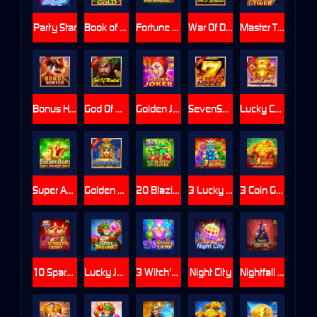
Party Star
Book of Gold
Fortune Gems 3
War Of Dragons
Master Tiger
Bonus Hunter
God Of Martial
Golden Joker
SevenSevenSeven
Lucky Coming
Super Ace Deluxe
Golden Queen
20 Blazing Clover
3 Lucky Baozhu
3 Coin Golden OX
10 Sparkling Crown
Lucky Jaguar 2
3 Witch's Lamp
Night City
Nightfall Hunting